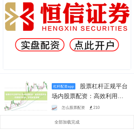
股票杠杆正规平台
杠杆配资app
场内股票配资：高效利用资
金，把握股市机遇，实现财
怎么股票配资
210
富增值
全部加载完成