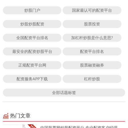
炒股门户
国家最认可的配资平台
炒股炒股配资
股票投资
全国配资平台排名
加杠杆炒股是什么意思?
最安全的配资炒股平台
配资平台排名
正规配资平台网
股票融资融券
配资服务APP下载
杠杆炒股
全部话题标签
热门文章
中国股票网炒股配资平台 专业配资客户经理，