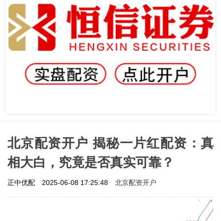
北京配资开户 揭秘一片红配资：真
相大白，究竟是否真实可靠？
北京配资开户
正中优配
2025-06-08 17:25:48